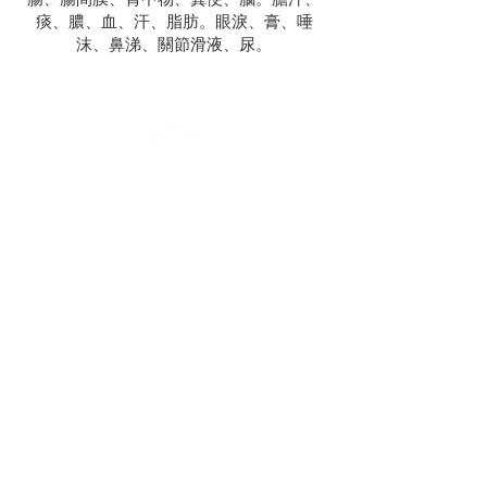
痰、膿、血、汗、脂肪。眼淚、膏、唾
沫、鼻涕、關節滑液、尿。
International Buddhism Friendship
Association
IBFA
Telephone:
(636) 730-8684
Address: 2251 S. Wentworth, Chicago, IL,
60616
Email:
ibfa2251@gmail.com
​圣路易美中佛教会
请按此进入美中佛教会网页