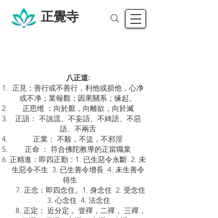
正覺寺
八正道:
正見：善行或不善行，利他或损他，心净
或不净；業報觀；因果關系；缘起。
正思维 ：向於厭，向離欲，向於滅
正語： 不說謊、不妄語、不綺語、不惡
語、不兩舌
正業： 不殺，不盜，不邪淫
正命 ： 符合佛陀教導的正當職業
正精進：即四正勤：1. 已生惡令永斷 2. 未
生惡令不生 3. 已生善令增長 4. 未生善令
得生
7. 正念：即四念住。1. 身念住 2. 受念住
3. 心念住 4. 法念住
8. 正定： 近分定， 壹禪，二禪， 三禪，