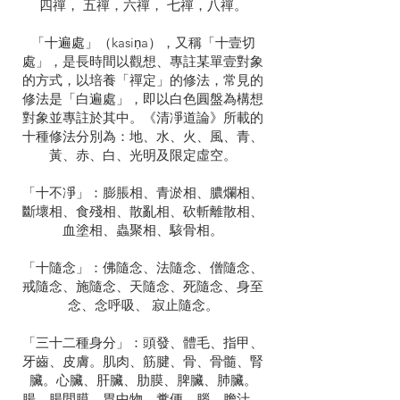
四禪， 五禪，六禪， 七禪，八禪。
「十遍處」（kasiṇa），又稱「十壹切
處」，是長時間以觀想、專註某單壹對象
的方式，以培養「禪定」的修法，常見的
修法是「白遍處」，即以白色圓盤為構想
對象並專註於其中。《清凈道論》所載的
十種修法分別為：地、水、火、風、青、
黃、赤、白、光明及限定虛空。
「十不凈」：膨脹相、青淤相、膿爛相、
斷壞相、食殘相、散亂相、砍斬離散相、
血塗相、蟲聚相、駭骨相。
「十隨念」：佛隨念、法隨念、僧隨念、
戒隨念、施隨念、天隨念、死隨念、身至
念、念呼吸、 寂止隨念。
「三十二種身分」：頭發、體毛、指甲、
牙齒、皮膚。肌肉、筋腱、骨、骨髓、腎
臟。心臟、肝臟、肋膜、脾臟、肺臟。
腸、腸間膜、胃中物、糞便、腦。膽汁、