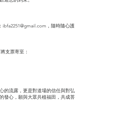
：
ibfa2251@gmail.com
，隨時隨心護
可將支票寄至：
心的流露，更是對道場的信任與對弘
的發心，願與大眾共植福田，共成菩