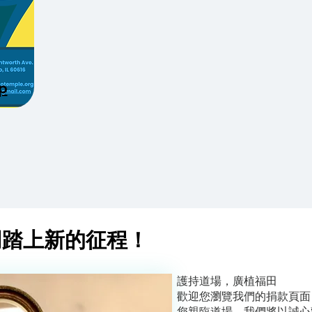
p
同踏上新的征程！
護持道場，廣植福田
歡迎您瀏覽我們的捐款頁面
您親臨道場，我們將以誠心