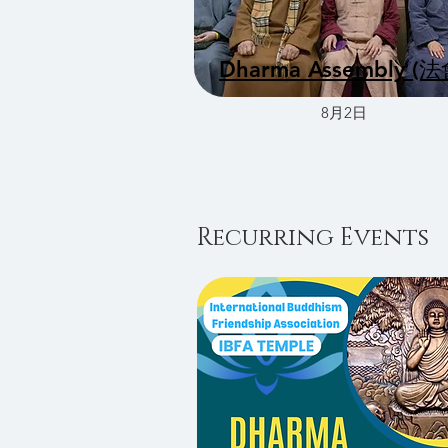
Dharma Assembly (法
8月2日
Recurring Events