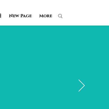
田
New Page
More