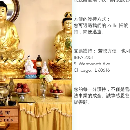
方便的護持方式：
您可透過我們的 Zelle 帳號
持，簡便迅速。
支票護持： 若您方便，也
IBFA 2251
S. Wentworth Ave
Chicago, IL 60616
您的每一分護持，不僅是善
法事業的成全。誠摯感恩您
提善願。